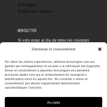
Avís legal
Política de cookies
NEWSLETTER
Si vols estar al dia de totes les novetats
i rebre les nostres ofertes, subscriu-te a
Gestionar el consentiment
la nostra newsletter
Per oferir les millors experiències, utilitzem tecnologies com ara
galetes per emmagatzemar i/o accedir a la informació del dispositiu.
Donar el consentiment a aquestes tecnologies ens permetrà
processar dades com ara el comportament de navegació o
identificadors únics en aquest lloc. No consentir o retirar el
consentiment, pot afectar negativament determinades
característiques i funcions.
Accepta