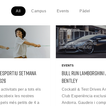
All
Campus
Events
Pàdel
EVENTS
ESPORTIU SETMANA
BULL RUN LAMBORGHINI 
026
BENTLEY
 activitats per a tots els
Cockatil & Test Drives 
scobeix les nostres
Club Experiència exclus
s pels més petits de 4 a
Andorra. Gaudeix i comp