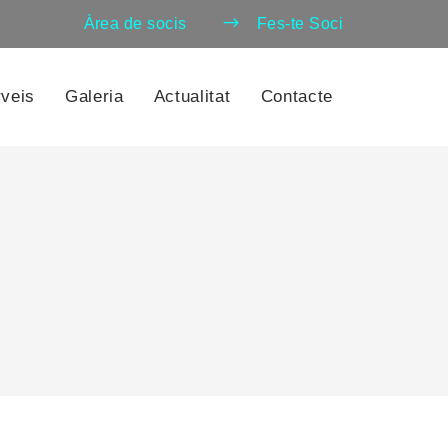
Àrea de socis
Fes-te Soci
veis
Galeria
Actualitat
Contacte