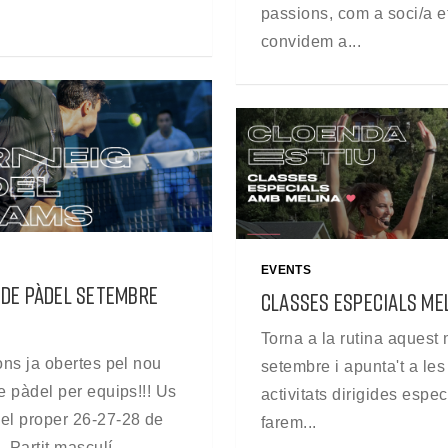
passions, com a soci/a e
convidem a...
EVENTS
 DE PÀDEL SETEMBRE
CLASSES ESPECIALS ME
Torna a la rutina aquest
ons ja obertes pel nou
setembre i apunta't a les
e pàdel per equips!!! Us
activitats dirigides espe
el proper 26-27-28 de
farem...
 Partit masculí...