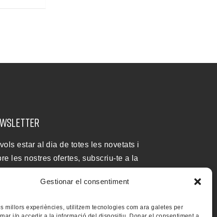
WSLETTER
 vols estar al dia de totes les novetats i
bre les nostres ofertes, subscriu-te a la
stra newsletter
Gestionar el consentiment
les millors experiències, utilitzem tecnologies com ara galetes per
r i/o accedir a la informació del dispositiu. Donar el consentiment a