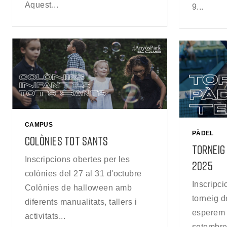
Aquest...
9...
CAMPUS
PÀDEL
COLÒNIES TOT SANTS
TORNEIG
Inscripcions obertes per les
2025
colònies del 27 al 31 d'octubre
Inscripci
Colònies de halloween amb
torneig d
diferents manualitats, tallers i
esperem 
activitats...
setembre.