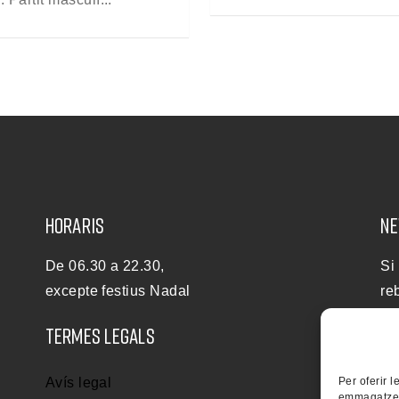
HORARIS
NE
De 06.30 a 22.30,
Si
excepte festius Nadal
re
no
TERMES LEGALS
Per oferir 
Avís legal
emmagatzema