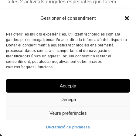
a les 2 activitats dirigides especiales que farem...
Gestionar el consentiment
Per oferir les millors experiències, utilitzem tecnologies com ara
MÉS
galetes per emmagatzemar i/o accedir a la informació del dispositiu.
Donar el consentiment a aquestes tecnologies ens permetrà
processar dades com ara el comportament de navegació o
identificadors únics en aquest lloc. No consentir o retirar el
consentiment, pot afectar negativament determinades
característiques i funcions.
Accepta
ON SOM
Denega
DIRECCIÓ
Veure preferències
Ctr. d'Anyós s/n, AD400
La Massana, Principat d'Andorra
Declaració de privadesa
CONTACTE