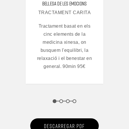
BELLESA DE LES EMOCIONS
TA
TRACTAMENT CARITA
T
Tractament basat en els
Tr
l
cinc elements de la
les
medicina xinesa, on
hid
130€
busquem l'equilibri, la
relaxació i el benestar en
general. 90min 95€
1
2
3
4
DESCARREGAR PDF